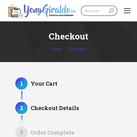
Search:
Checkout
You are here:
Home
Checkout
1
Your Cart
2
Checkout Details
3
Order Complete