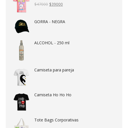
Valorado en
Original
Current
$
47000
$
39000
5.00
de 5
price
price
was:
is:
$47000.
$39000.
GORRA - NEGRA
ALCOHOL - 250 ml
Camiseta para pareja
Camiseta Ho Ho Ho
Tote Bags Corporativas