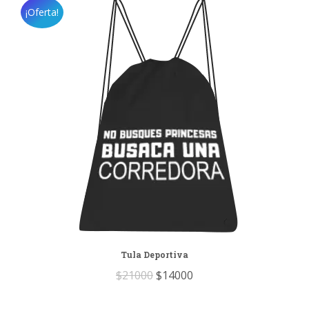
¡Oferta!
Tula Deportiva
Original
Current
$
21000
$
14000
price
price