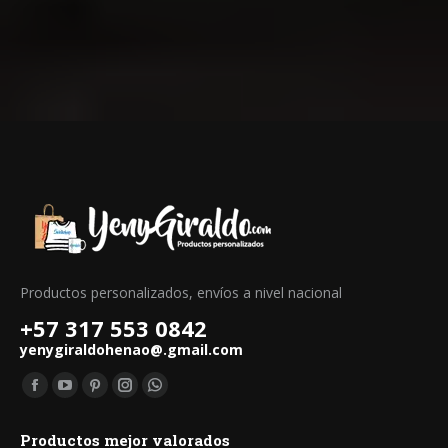
Productos personalizados, envíos a nivel nacional
+57 317 553 0842
yenygiraldohenao@.gmail.com
Find us on:
Facebook
YouTube
Pinterest
Instagram
Whatsapp
page
page
page
page
page
Productos mejor valorados
opens
opens
opens
opens
opens