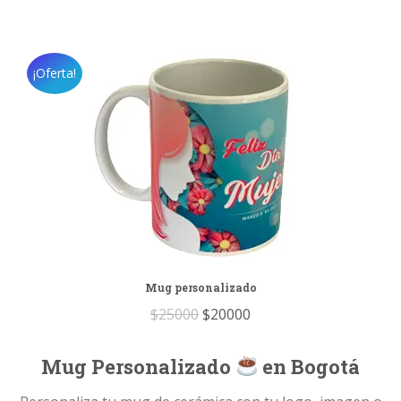
¡Oferta!
Mug personalizado
Original
Current
$
25000
$
20000
price
price
Mug Personalizado
was:
is:
en Bogotá
$25000.
$20000.