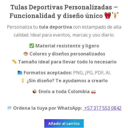
was:
is:
Tulas Deportivas Personalizadas –
$21000.
$14000.
Funcionalidad y diseño único
Personaliza tu
tula deportiva
con estampado de alta
calidad. Ideal para eventos, marcas y uso diario.
Material resistente y ligero
Colores y diseños personalizados
Tamaño ideal para llevar todo lo necesario
Formatos aceptados:
PNG, JPG, PDF, AI.
¿Sin diseño? Te ayudamos a crearlo
Envío a toda Colombia
Ordena la tuya por WhatsApp:
+57 317 553 0842
Añadir al carrito