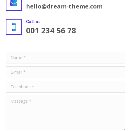
hello@dream-theme.com
Call us!
001 234 56 78
Name *
E-mail *
Telephone *
Message *