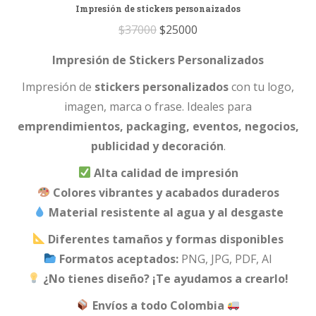
Impresión de stickers personaizados
Original
Current
$
37000
$
25000
price
price
Impresión
de
Stickers
Personalizados
was:
is:
Impresión
de
stickers
personalizados
con
tu
logo,
$37000.
$25000.
imagen,
marca
o
frase.
Ideales
para
emprendimientos,
packaging,
eventos,
negocios,
publicidad
y
decoración
.
Alta
calidad
de
impresión
Colores
vibrantes
y
acabados
duraderos
Material
resistente
al
agua
y
al
desgaste
Diferentes
tamaños
y
formas
disponibles
Formatos
aceptados:
PNG,
JPG,
PDF,
AI
¿
No
tienes
diseño? ¡
Te
ayudamos
a
crearlo!
Envíos
a
todo
Colombia