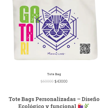
Tote Bag
Original
Current
$
60000
$
43000
price
price
was:
is:
Tote Bags Personalizadas – Diseño
$60000.
$43000.
Ecológico y funcional