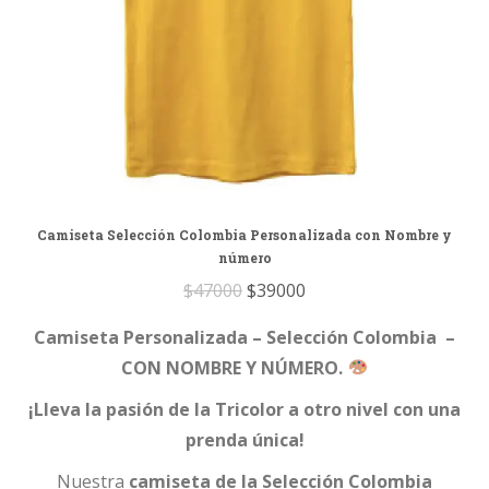
Camiseta Selección Colombia Personalizada con Nombre y
número
Original
Current
$
47000
$
39000
price
price
Camiseta Personalizada – Selección Colombia –
was:
is:
CON NOMBRE Y NÚMERO.
$47000.
$39000.
¡Lleva la pasión de la Tricolor a otro nivel con una
prenda única!
Nuestra
camiseta de la Selección Colombia