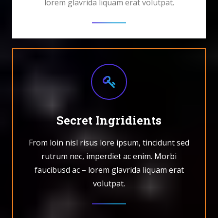
lorem glavrida liquam erat volutpat.
Secret Ingridients
From loin nisl risus lore ipsum, tincidunt sed
rutrum nec, imperdiet ac enim. Morbi
faucibusd ac – lorem glavrida liquam erat
volutpat.