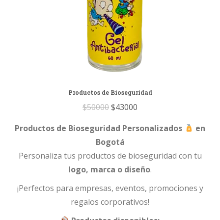
Productos de Bioseguridad
Original
Current
$
50000
$
43000
price
price
Productos de Bioseguridad Personalizados
en
was:
is:
Bogotá
$50000.
$43000.
Personaliza tus productos de bioseguridad con tu
logo, marca o diseño
.
¡Perfectos para empresas, eventos, promociones y
regalos corporativos!