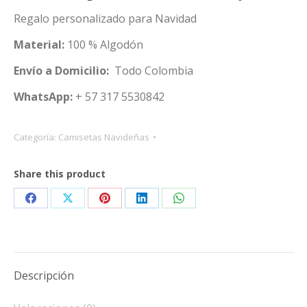
Regalo personalizado para Navidad
Material:
100 % Algodón
Envío a Domicilio:
Todo Colombia
WhatsApp:
+ 57 317 5530842
Categoría:
Camisetas Navideñas
Share this product
Share
Share
Share
Share
Share
on
on
on
on
on
Facebook
X
Pinterest
LinkedIn
WhatsApp
Descripción