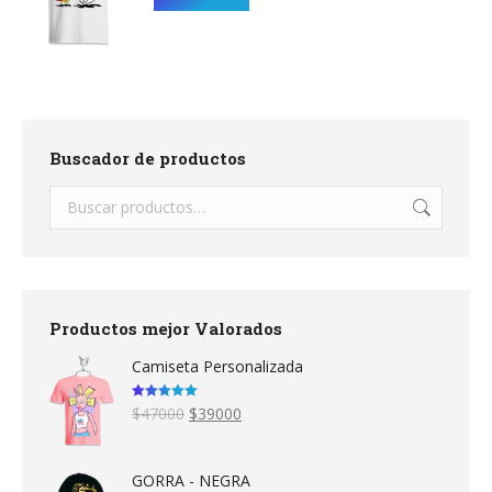
Buscador de productos
Productos mejor Valorados
Camiseta Personalizada
Valorado en
Original
Current
$
47000
$
39000
5.00
de 5
price
price
was:
is:
$47000.
$39000.
GORRA - NEGRA