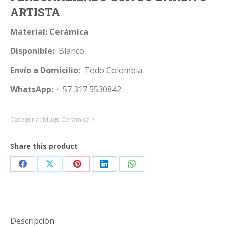
ARTISTA
Material: Cerámica
Disponible:
Blanco
Envío a Domicilio:
Todo Colombia
WhatsApp:
+ 57 317 5530842
Categoría:
Mugs Cerámica
Share this product
Share
Share
Share
Share
Share
on
on
on
on
on
Facebook
X
Pinterest
LinkedIn
WhatsApp
Descripción