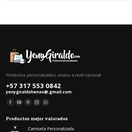
Productos personalizados, envíos a nivel nacional
+57 317 553 0842
yenygiraldohenao@.gmail.com
Find us on:
Facebook
YouTube
Pinterest
Instagram
Whatsapp
page
page
page
page
page
Productos mejor valorados
opens
opens
opens
opens
opens
in
in
in
in
in
Camiseta Personalizada