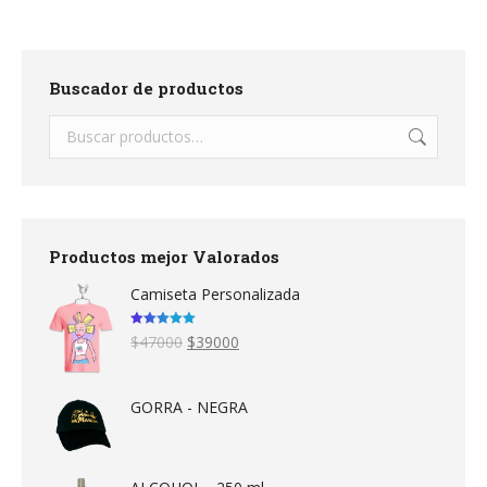
Buscador de productos
Productos mejor Valorados
Camiseta Personalizada
Valorado en
Original
Current
$
47000
$
39000
5.00
de 5
price
price
was:
is:
$47000.
$39000.
GORRA - NEGRA