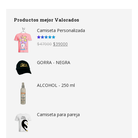
Productos mejor Valorados
Camiseta Personalizada
Valorado en
Original
Current
$
47000
$
39000
5.00
de 5
price
price
was:
is:
$47000.
$39000.
GORRA - NEGRA
ALCOHOL - 250 ml
Camiseta para pareja